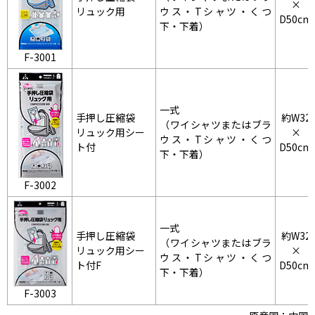
×
リュック用
ウス・Tシャツ・くつ
D50cm
下・下着）
F-3001
一式
手押し圧縮袋
約W32
（ワイシャツまたはブラ
リュック用シー
×
ウス・Tシャツ・くつ
ト付
D50cm
下・下着）
F-3002
一式
手押し圧縮袋
約W32
（ワイシャツまたはブラ
リュック用シー
×
ウス・Tシャツ・くつ
ト付F
D50cm
下・下着）
F-3003