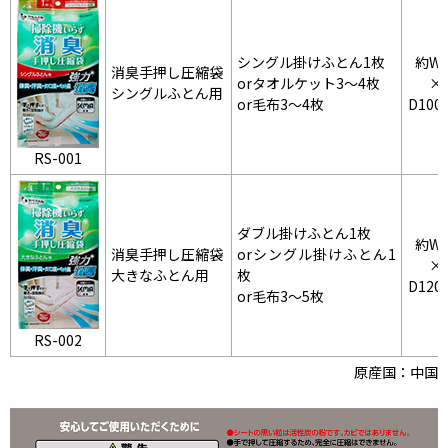
シングル掛けふとん1枚
約W9
消臭手押し圧縮袋
orタオルケット3～4枚
×
シングルふとん用
or毛布3～4枚
D100
RS-001
ダブル掛けふとん1枚
約W9
消臭手押し圧縮袋
orシングル掛けふとん1
×
大きなふとん用
枚
D120
or毛布3～5枚
RS-002
原産国：中国