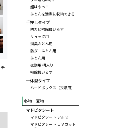
超はやっ！
ふとんを清潔に収納できる
手押しタイプ
防カビ掃除機いらず
リュック用
消臭ふとん用
防ダニふとん用
ふとん用
衣類用 柄入り
ッチ
掃除機いらず
一体型タイプ
ハードボックス（衣類用）
冬物 夏物
マドピタシート
マドピタシート アルミ
マドピタシート ＵＶカット